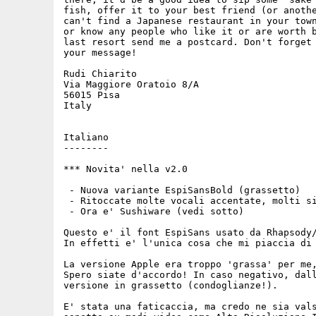
fish, offer it to your best friend (or anothe
can't find a Japanese restaurant in your town
or know any people who like it or are worth b
last resort send me a postcard. Don't forget 
your message!

Rudi Chiarito

Via Maggiore Oratoio 8/A

56015 Pisa 

Italy

Italiano

--------

*** Novita' nella v2.0

 - Nuova variante EspiSansBold (grassetto)

 - Ritoccate molte vocali accentate, molti si
 - Ora e' Sushiware (vedi sotto)

Questo e' il font EspiSans usato da Rhapsody/
In effetti e' l'unica cosa che mi piaccia di 
La versione Apple era troppo 'grassa' per me,
Spero siate d'accordo! In caso negativo, dall
versione in grassetto (condoglianze!).

E' stata una faticaccia, ma credo ne sia vals