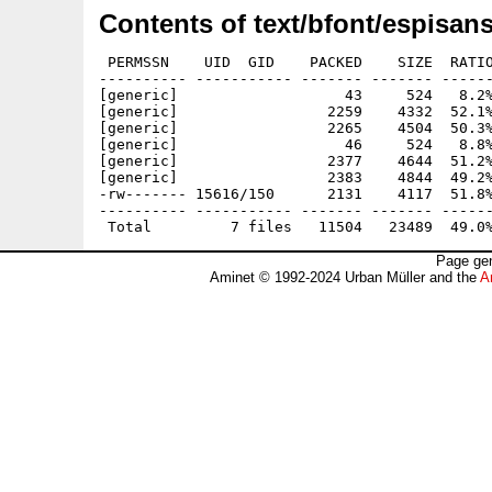
Contents of text/bfont/espisans
 PERMSSN    UID  GID    PACKED    SIZE  RATIO
---------- ----------- ------- ------- ------
[generic]                   43     524   8.2%
[generic]                 2259    4332  52.1%
[generic]                 2265    4504  50.3%
[generic]                   46     524   8.8%
[generic]                 2377    4644  51.2%
[generic]                 2383    4844  49.2%
-rw------- 15616/150      2131    4117  51.8%
---------- ----------- ------- ------- ------
Page gen
Aminet © 1992-2024 Urban Müller and the
A