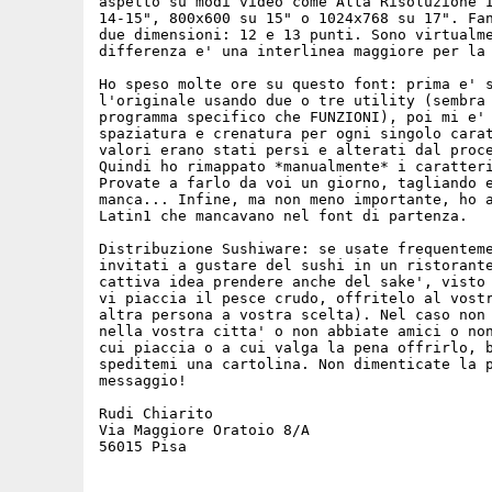
aspetto su modi video come Alta Risoluzione I
14-15", 800x600 su 15" o 1024x768 su 17". Fan
due dimensioni: 12 e 13 punti. Sono virtualme
differenza e' una interlinea maggiore per la 
Ho speso molte ore su questo font: prima e' s
l'originale usando due o tre utility (sembra 
programma specifico che FUNZIONI), poi mi e' 
spaziatura e crenatura per ogni singolo carat
valori erano stati persi e alterati dal proce
Quindi ho rimappato *manualmente* i caratteri
Provate a farlo da voi un giorno, tagliando e
manca... Infine, ma non meno importante, ho a
Latin1 che mancavano nel font di partenza.

Distribuzione Sushiware: se usate frequenteme
invitati a gustare del sushi in un ristorante
cattiva idea prendere anche del sake', visto 
vi piaccia il pesce crudo, offritelo al vostr
altra persona a vostra scelta). Nel caso non 
nella vostra citta' o non abbiate amici o non
cui piaccia o a cui valga la pena offrirlo, b
speditemi una cartolina. Non dimenticate la p
messaggio!

Rudi Chiarito

Via Maggiore Oratoio 8/A
