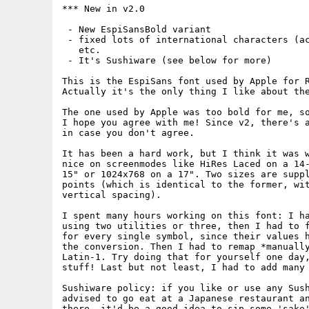
*** New in v2.0

 - New EspiSansBold variant

 - fixed lots of international characters (ac
   etc.

 - It's Sushiware (see below for more)

This is the EspiSans font used by Apple for R
Actually it's the only thing I like about the
The one used by Apple was too bold for me, so
I hope you agree with me! Since v2, there's a
in case you don't agree.

It has been a hard work, but I think it was w
nice on screenmodes like HiRes Laced on a 14-
15" or 1024x768 on a 17". Two sizes are suppl
points (which is identical to the former, wit
vertical spacing).

I spent many hours working on this font: I ha
using two utilities or three, then I had to f
for every single symbol, since their values h
the conversion. Then I had to remap *manually
Latin-1. Try doing that for yourself one day,
stuff! Last but not least, I had to add many 
Sushiware policy: if you like or use any Sush
advised to go eat at a Japanese restaurant an
there, it'd be a good idea to sip some 'sake'