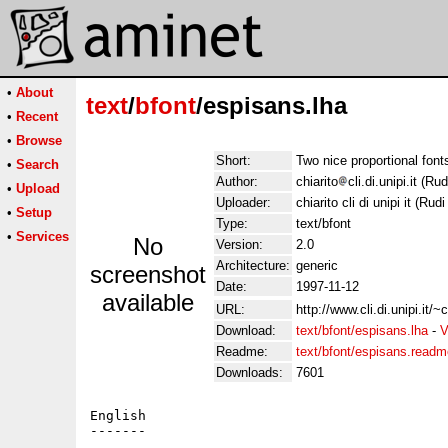
•
About
text
/
bfont
/espisans.lha
•
Recent
•
Browse
Short:
Two nice proportional font
•
Search
Author:
chiarito
cli.di.unipi.it (Rud
•
Upload
Uploader:
chiarito cli di unipi it (Rudi
•
Setup
Type:
text/bfont
•
Services
No
Version:
2.0
Architecture:
generic
screenshot
Date:
1997-11-12
available
URL:
http://www.cli.di.unipi.it/
Download:
text/bfont/espisans.lha
-
V
Readme:
text/bfont/espisans.readm
Downloads:
7601
English

-------
