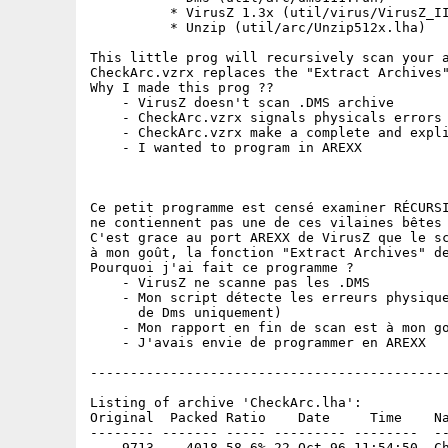
          * VirusZ 1.3x (util/virus/VirusZ_II
          * Unzip (util/arc/Unzip512x.lha)

This little prog will recursively scan your a
CheckArc.vzrx replaces the "Extract Archives"
Why I made this prog ??

    - VirusZ doesn't scan .DMS archive

    - CheckArc.vzrx signals physicals errors 
    - CheckArc.vzrx make a complete and expli
    - I wanted to program in AREXX

Ce petit programme est censé examiner RÉCURSI
ne contiennent pas une de ces vilaines bêtes 
C'est grace au port AREXX de VirusZ que le sc
à mon goût, la fonction "Extract Archives" de
Pourquoi j'ai fait ce programme ?

    - VirusZ ne scanne pas les .DMS

    - Mon script détecte les erreurs physique
      de Dms uniquement)

    - Mon rapport en fin de scan est à mon go
    - J'avais envie de programmer en AREXX

---------------------------------------------
Listing of archive 'CheckArc.lha':

Original  Packed Ratio    Date     Time    Na
-------- ------- ----- --------- --------  --
    9713    4018 58.6% 22-Oct-96 11:54:50  Ch