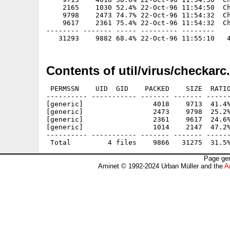
    2165    1030 52.4% 22-Oct-96 11:54:50  Ch
    9798    2473 74.7% 22-Oct-96 11:54:32  Ch
    9617    2361 75.4% 22-Oct-96 11:54:32  Ch
-------- ------- ----- --------- --------

Contents of util/virus/checkarc
 PERMSSN    UID  GID    PACKED    SIZE  RATIO
---------- ----------- ------- ------- ------
[generic]                 4018    9713  41.4%
[generic]                 2473    9798  25.2%
[generic]                 2361    9617  24.6%
[generic]                 1014    2147  47.2%
---------- ----------- ------- ------- ------
Page gen
Aminet © 1992-2024 Urban Müller and the
A