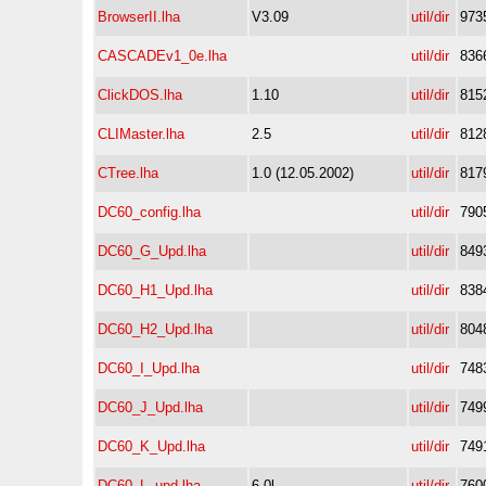
BrowserII.lha
V3.09
util/dir
973
CASCADEv1_0e.lha
util/dir
836
ClickDOS.lha
1.10
util/dir
815
CLIMaster.lha
2.5
util/dir
812
CTree.lha
1.0 (12.05.2002)
util/dir
817
DC60_config.lha
util/dir
790
DC60_G_Upd.lha
util/dir
849
DC60_H1_Upd.lha
util/dir
838
DC60_H2_Upd.lha
util/dir
804
DC60_I_Upd.lha
util/dir
748
DC60_J_Upd.lha
util/dir
749
DC60_K_Upd.lha
util/dir
749
DC60_L_upd.lha
6.0l
util/dir
760