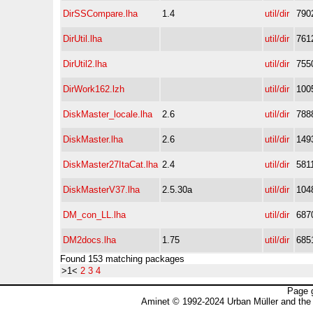
DirSSCompare.lha
1.4
util/dir
790
DirUtil.lha
util/dir
761
DirUtil2.lha
util/dir
755
DirWork162.lzh
util/dir
100
DiskMaster_locale.lha
2.6
util/dir
788
DiskMaster.lha
2.6
util/dir
149
DiskMaster27ItaCat.lha
2.4
util/dir
581
DiskMasterV37.lha
2.5.30a
util/dir
104
DM_con_LL.lha
util/dir
687
DM2docs.lha
1.75
util/dir
685
Found 153 matching packages
>1<
2
3
4
Page 
Aminet © 1992-2024 Urban Müller and the