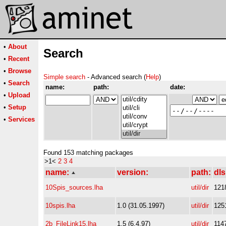
•
About
Search
•
Recent
•
Browse
Simple search
- Advanced search (
Help
)
•
Search
name:
path:
date:
•
Upload
•
Setup
•
Services
Found 153 matching packages
>1<
2
3
4
name:
version:
path:
dls
10Spis_sources.lha
util/dir
121
10spis.lha
1.0 (31.05.1997)
util/dir
125
2b_FileLink15.lha
1.5 (6.4.97)
util/dir
114