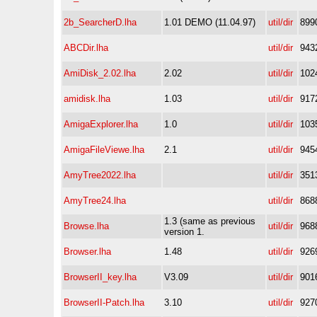
2b_SearcherD.lha
1.01 DEMO (11.04.97)
util/dir
899
ABCDir.lha
util/dir
943
AmiDisk_2.02.lha
2.02
util/dir
102
amidisk.lha
1.03
util/dir
917
AmigaExplorer.lha
1.0
util/dir
103
AmigaFileViewe.lha
2.1
util/dir
945
AmyTree2022.lha
util/dir
351
AmyTree24.lha
util/dir
868
1.3 (same as previous
Browse.lha
util/dir
968
version 1.
Browser.lha
1.48
util/dir
926
BrowserII_key.lha
V3.09
util/dir
901
BrowserII-Patch.lha
3.10
util/dir
927