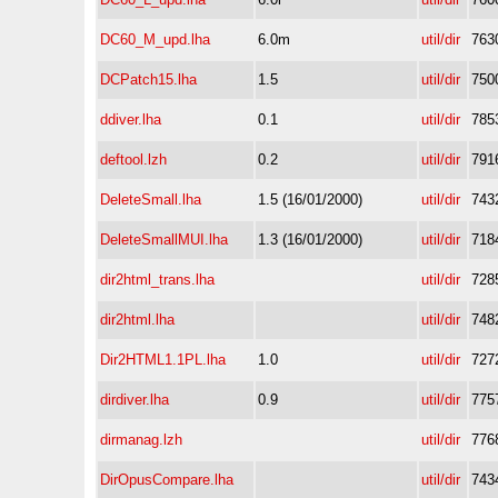
DC60_M_upd.lha
6.0m
util/dir
763
DCPatch15.lha
1.5
util/dir
750
ddiver.lha
0.1
util/dir
785
deftool.lzh
0.2
util/dir
791
DeleteSmall.lha
1.5 (16/01/2000)
util/dir
743
DeleteSmallMUI.lha
1.3 (16/01/2000)
util/dir
718
dir2html_trans.lha
util/dir
728
dir2html.lha
util/dir
748
Dir2HTML1.1PL.lha
1.0
util/dir
727
dirdiver.lha
0.9
util/dir
775
dirmanag.lzh
util/dir
776
DirOpusCompare.lha
util/dir
743