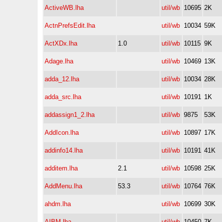
ActiveWB.lha
util/wb
10695
2K
ActnPrefsEdit.lha
util/wb
10034
59K
ActXDx.lha
1.0
util/wb
10115
9K
Adage.lha
util/wb
10469
13K
adda_12.lha
util/wb
10034
28K
adda_src.lha
util/wb
10191
1K
addassign1_2.lha
util/wb
9875
53K
AddIcon.lha
util/wb
10897
17K
addinfo14.lha
util/wb
10191
41K
additem.lha
2.1
util/wb
10598
25K
AddMenu.lha
53.3
util/wb
10764
76K
ahdm.lha
util/wb
10699
30K
AIBM.lha
util/wb
10450
7K