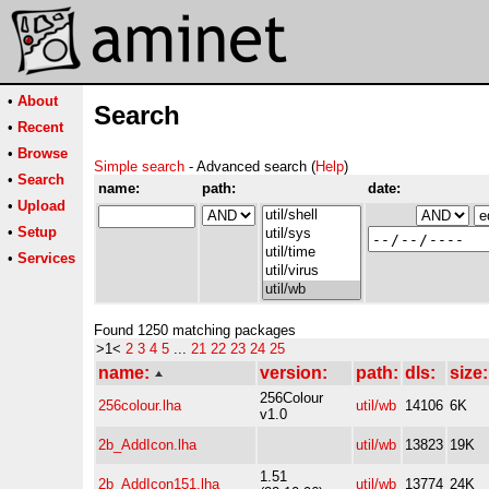
•
About
Search
•
Recent
•
Browse
Simple search
- Advanced search (
Help
)
•
Search
name:
path:
date:
•
Upload
•
Setup
•
Services
Found 1250 matching packages
>1<
2
3
4
5
...
21
22
23
24
25
name:
version:
path:
dls:
size:
256Colour
256colour.lha
util/wb
14106
6K
v1.0
2b_AddIcon.lha
util/wb
13823
19K
1.51
2b_AddIcon151.lha
util/wb
13774
24K