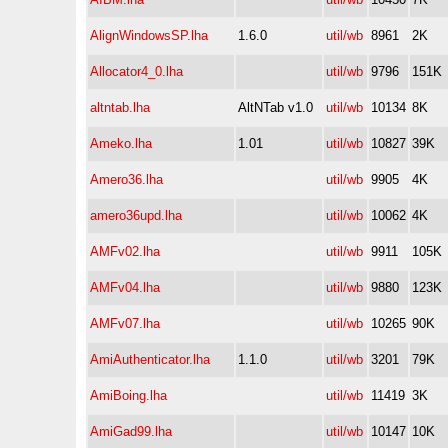
AlignWindowsSP.lha
1.6.0
util/wb
8961
2K
Allocator4_0.lha
util/wb
9796
151K
altntab.lha
AltNTab v1.0
util/wb
10134
8K
Ameko.lha
1.01
util/wb
10827
39K
Amero36.lha
util/wb
9905
4K
amero36upd.lha
util/wb
10062
4K
AMFv02.lha
util/wb
9911
105K
AMFv04.lha
util/wb
9880
123K
AMFv07.lha
util/wb
10265
90K
AmiAuthenticator.lha
1.1.0
util/wb
3201
79K
AmiBoing.lha
util/wb
11419
3K
AmiGad99.lha
util/wb
10147
10K