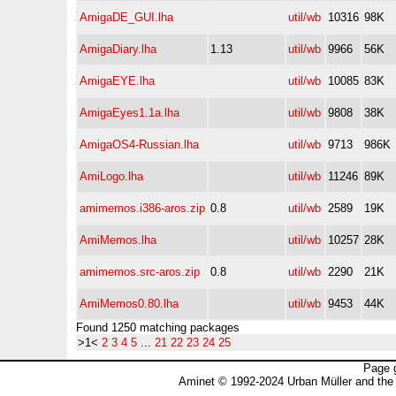
AmigaDE_GUI.lha
util/wb
10316
98K
AmigaDiary.lha
1.13
util/wb
9966
56K
AmigaEYE.lha
util/wb
10085
83K
AmigaEyes1.1a.lha
util/wb
9808
38K
AmigaOS4-Russian.lha
util/wb
9713
986K
AmiLogo.lha
util/wb
11246
89K
amimemos.i386-aros.zip
0.8
util/wb
2589
19K
AmiMemos.lha
util/wb
10257
28K
amimemos.src-aros.zip
0.8
util/wb
2290
21K
AmiMemos0.80.lha
util/wb
9453
44K
Found 1250 matching packages
>1<
2
3
4
5
...
21
22
23
24
25
Page 
Aminet © 1992-2024 Urban Müller and the