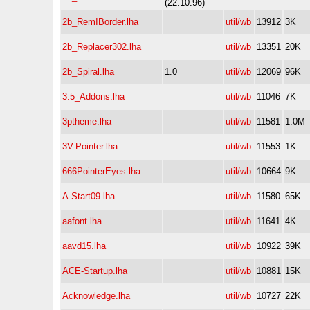
(22.10.96)
2b_RemIBorder.lha
util/wb
13912
3K
2b_Replacer302.lha
util/wb
13351
20K
2b_Spiral.lha
1.0
util/wb
12069
96K
3.5_Addons.lha
util/wb
11046
7K
3ptheme.lha
util/wb
11581
1.0M
3V-Pointer.lha
util/wb
11553
1K
666PointerEyes.lha
util/wb
10664
9K
A-Start09.lha
util/wb
11580
65K
aafont.lha
util/wb
11641
4K
aavd15.lha
util/wb
10922
39K
ACE-Startup.lha
util/wb
10881
15K
Acknowledge.lha
util/wb
10727
22K