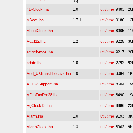
05)
4D-Clock.lha
1.0
util/time
9483
28
ABeat.lha
1.7.1
util/time
9186
12
AboutClock.lha
util/time
8965
11
ACal12.lha
1.2
util/time
9225
30
aclock-mos.lha
util/time
9217
20
adate.lha
1.0
util/time
2792
92
Add_UKBankHolidays.lha
1.0
util/time
3094
1K
AFF28Support.lha
util/time
8604
19
AFiloFaxPro28.lha
util/time
8490
19
AgClock13.lha
util/time
8896
23
Alarm.lha
1.0
util/time
9193
3K
AlarmClock.lha
1.3
util/time
8962
9K