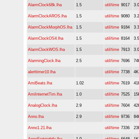
AlarmClock68k.lha
1.5
util/time
9017
3.
AlarmClockAROS.lha
1.5
util/time
9080
3.
AlarmClockMorphOS.lha
1.5
util/time
9184
3.
AlarmClockOS4.lha
1.5
util/time
8164
3.
AlarmClockWOS.lha
1.5
util/time
7913
3.
AlarmingClock.lha
2.5
util/time
7696
74
alerttimer10.lha
util/time
7738
4K
AmiBeats.lha
1.02
util/time
7619
41
AmiInternetTim.lha
1.0
util/time
7525
15
AnalogClock.lha
2.9
util/time
7604
42
Anno.lha
2.9
util/time
9736
84
Anno1.21.lha
util/time
7336
23
AnnoFortnightly.lha
1.0
util/time
6648
1K