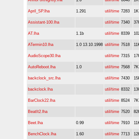
April_SP.lha
1.291
util/time
7283
1K
Assistant-100.lha
util/time
7340
37
AT.lha
1.1b
util/time
8339
10
ATermin10.lha
1.0 13.10.1998
util/time
7518
11
AudioScope30.lha
util/time
7315
17
AutoReboot.lha
1.0
util/time
7568
7K
backclock_src.lha
util/time
7430
15
backclock.lha
util/time
8332
13
BarClock22.lha
util/time
8524
7K
BeatIt2.lha
util/time
7520
82
Beet.lha
0.99
util/time
7910
11
BenchClock.lha
1.60
util/time
7713
12