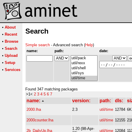
•
About
Search
•
Recent
•
Browse
Simple search
- Advanced search (
Help
)
•
Search
name:
path:
date:
•
Upload
•
Setup
•
Services
Found 347 matching packages
>1<
2
3
4
5
6
7
name:
version:
path:
dls:
si
2000.lha
2.3
util/time
12784
6K
2000counter.lha
util/time
12155
21
1.20 (98-Apr-
2b_DailyUp.lha
util/time
12084
11