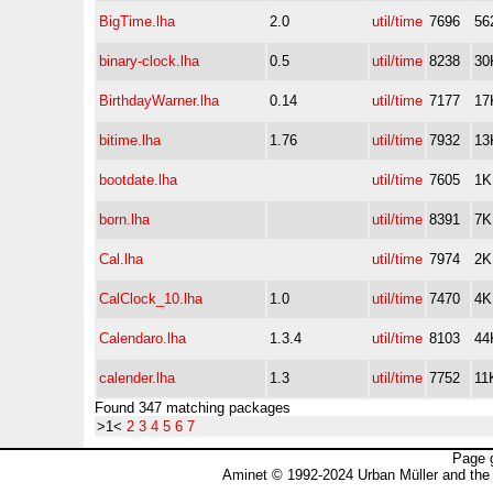
BigTime.lha
2.0
util/time
7696
56
binary-clock.lha
0.5
util/time
8238
30
BirthdayWarner.lha
0.14
util/time
7177
17
bitime.lha
1.76
util/time
7932
13
bootdate.lha
util/time
7605
1K
born.lha
util/time
8391
7K
Cal.lha
util/time
7974
2K
CalClock_10.lha
1.0
util/time
7470
4K
Calendaro.lha
1.3.4
util/time
8103
44
calender.lha
1.3
util/time
7752
11
Found 347 matching packages
>1<
2
3
4
5
6
7
Page 
Aminet © 1992-2024 Urban Müller and the